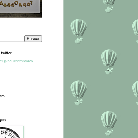
twitter
el @ladulcecomarca.
ram
gers