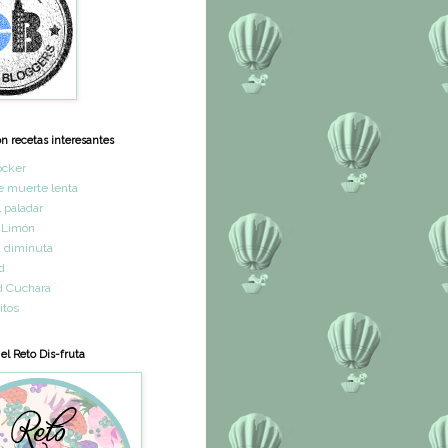
on recetas interesantes
ocker
e muerte lenta
l paladar
 Limón
a diminuta
d
d Cuchara
itos
 el Reto Dis-fruta