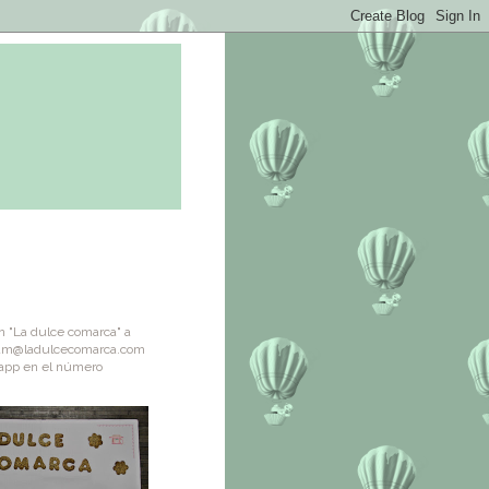
n "La dulce comarca" a
am@ladulcecomarca.com
sapp en el número