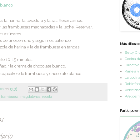
 blanco
la harina, la levadura y la sal. Reservamos.
 las frambuesas machacadas y la leche. Reservar.
los azúcares.
 de unos en uno y seguimos batiendo.
Más sitios c
cla de harina y la de frambuesa en tandas
Betty Cr
Cocina d
nte 10-15 minutos.
Directo a
ñadir la crema de chocolate blanco.
Kanela y
s cupcakes de frambuesa y chocolate blanco.
La cocin
Robinfoo
rca
en
13:56
Velocida
Webos fr
,
frambuesa
,
magdalenas
,
receta
Participo en
s:
tario