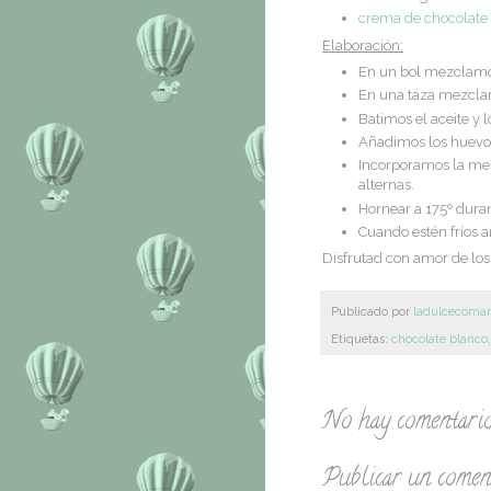
crema de chocolate
Elaboración:
En un bol mezclamos 
En una taza mezclar
Batimos el aceite y 
Añadimos los huevos
Incorporamos la mez
alternas.
Hornear a 175º dura
Cuando estén fríos a
Disfrutad con amor de lo
Publicado por
ladulcecoma
Etiquetas:
chocolate blanco
No hay comentario
Publicar un comen