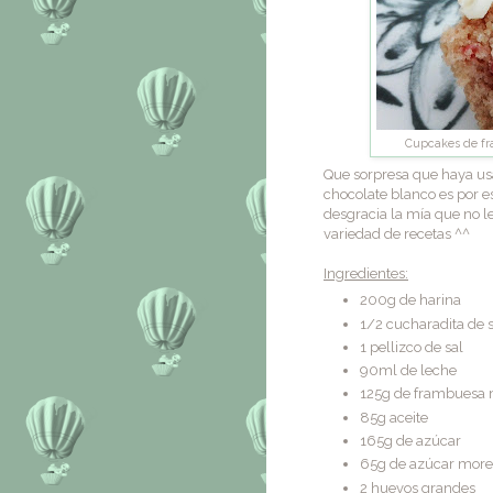
Cupcakes de fr
Que sorpresa que haya us
chocolate blanco es por e
desgracia la mía que no l
variedad de recetas ^^
Ingredientes:
200g de harina
1/2 cucharadita de s
1 pellizco de sal
90ml de leche
125g de frambuesa
85g aceite
165g de azúcar
65g de azúcar mor
2 huevos grandes