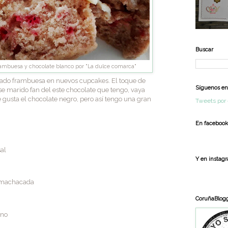
Buscar
ambuesa y chocolate blanco por "La dulce comarca"
ado frambuesa en nuevos cupcakes. El toque de
Síguenos en 
se marido fan del este chocolate que tengo, vaya
e gusta el chocolate negro, pero así tengo una gran
Tweets por 
En facebook
al
Y en instag
 machacada
CoruñaBlog
eno