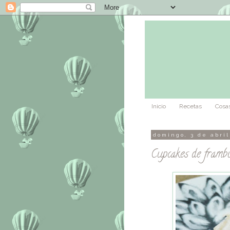
Inicio
Recetas
Cosas
domingo, 3 de abril
Cupcakes de frambu